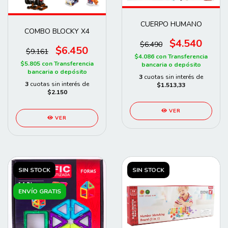
CUERPO HUMANO
COMBO BLOCKY X4
$4.540
$6.490
$6.450
$9.161
$4.086
con
Transferencia
$5.805
con
Transferencia
bancaria o depósito
bancaria o depósito
3
cuotas sin interés de
3
cuotas sin interés de
$1.513,33
$2.150
VER
VER
SIN STOCK
SIN STOCK
ENVÍO GRATIS