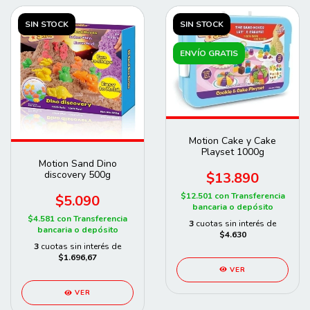
SIN STOCK
SIN STOCK
ENVÍO GRATIS
Motion Cake y Cake
Playset 1000g
Motion Sand Dino
discovery 500g
$13.890
$12.501
con
Transferencia
$5.090
bancaria o depósito
$4.581
con
Transferencia
3
cuotas sin interés de
bancaria o depósito
$4.630
3
cuotas sin interés de
$1.696,67
VER
VER