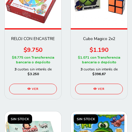
RELOJ CON ENCASTRE
Cubo Magico 2x2
$9.750
$1.190
$8.775
con
Transferencia
$1.071
con
Transferencia
bancaria o depósito
bancaria o depósito
3
cuotas sin interés de
3
cuotas sin interés de
$3.250
$396,67
VER
VER
SIN STOCK
SIN STOCK