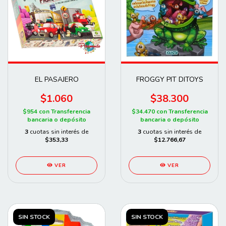
EL PASAJERO
FROGGY PIT DITOYS
$1.060
$38.300
$954
con
Transferencia
$34.470
con
Transferencia
bancaria o depósito
bancaria o depósito
3
cuotas sin interés de
3
cuotas sin interés de
$353,33
$12.766,67
VER
VER
SIN STOCK
SIN STOCK