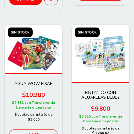
SIN STOCK
SIN STOCK
AGUA WOW PIXAR
PINTANDO CON
$10.980
ACUARELAS BLUEY
$9.882
con
Transferencia
$9.800
bancaria o depósito
3
cuotas sin interés de
$8.820
con
Transferencia
$3.660
bancaria o depósito
3
cuotas sin interés de
$3.266,67