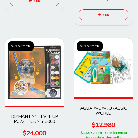
VER
VER
SIN STOCK
SIN STOCK
AGUA WOW JURASSIC
WORLD
DIAMANTINY LEVEL UP
PUZZLE CON + 3000
$12.980
gemas
$24.000
$11.682
con
Transferencia
bancaria o depósito