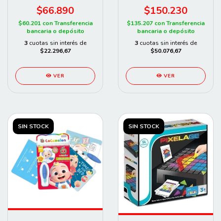
$66.890
$150.230
$60.201
con
Transferencia
$135.207
con
Transferencia
bancaria o depósito
bancaria o depósito
3
cuotas sin interés de
3
cuotas sin interés de
$22.296,67
$50.076,67
VER
VER
SIN STOCK
SIN STOCK