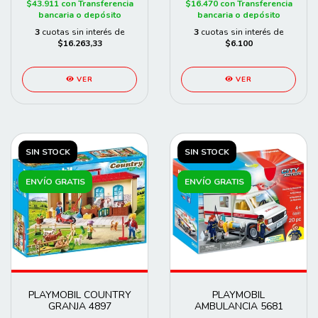
$43.911
con
Transferencia
$16.470
con
Transferencia
bancaria o depósito
bancaria o depósito
3
cuotas sin interés de
3
cuotas sin interés de
$16.263,33
$6.100
VER
VER
SIN STOCK
SIN STOCK
ENVÍO GRATIS
ENVÍO GRATIS
PLAYMOBIL COUNTRY
PLAYMOBIL
GRANJA 4897
AMBULANCIA 5681