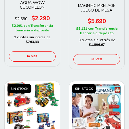
AGUA WOW
MAGNIFIC PIXELAGE
COCOMELON
JUEGO DE MESA
$2.290
$2.690
$5.690
$2.061
con
Transferencia
$5.121
con
Transferencia
bancaria o depósito
bancaria o depósito
3
cuotas sin interés de
3
cuotas sin interés de
$763,33
$1.896,67
VER
VER
SIN STOCK
SIN STOCK