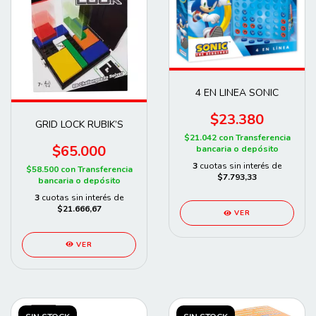
4 EN LINEA SONIC
$23.380
GRID LOCK RUBIK’S
$21.042
con
Transferencia
$65.000
bancaria o depósito
3
cuotas sin interés de
$58.500
con
Transferencia
$7.793,33
bancaria o depósito
3
cuotas sin interés de
$21.666,67
VER
VER