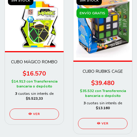
SIN STOCK
SIN STOCK
ENVÍO GRATIS
CUBO MÁGICO ROMBO
CUBO RUBIKS CAGE
$16.570
$14.913
con
Transferencia
$39.480
bancaria o depósito
$35.532
con
Transferencia
3
cuotas sin interés de
bancaria o depósito
$5.523,33
3
cuotas sin interés de
$13.160
VER
VER