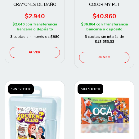
CRAYONES DE BAÑO
COLOR MY PET
$2.940
$40.960
$2.646
con
Transferencia
$36.864
con
Transferencia
bancaria o depósito
bancaria o depósito
3
cuotas sin interés de
$980
3
cuotas sin interés de
$13.653,33
VER
VER
SIN STOCK
SIN STOCK