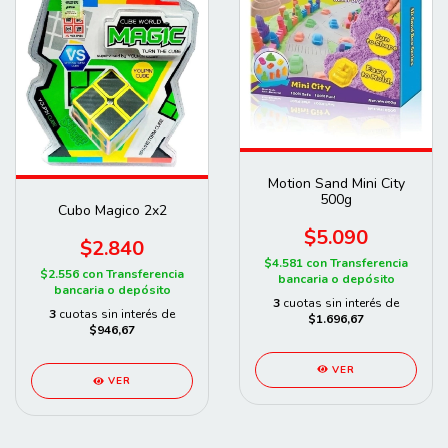
Motion Sand Mini City
500g
Cubo Magico 2x2
$5.090
$2.840
$4.581
con
Transferencia
$2.556
con
Transferencia
bancaria o depósito
bancaria o depósito
3
cuotas sin interés de
3
cuotas sin interés de
$1.696,67
$946,67
VER
VER