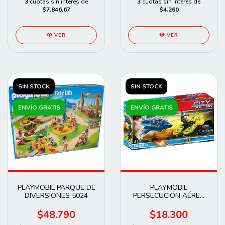
3
cuotas sin interés de
3
cuotas sin interés de
$7.846,67
$4.260
VER
VER
SIN STOCK
SIN STOCK
ENVÍO GRATIS
ENVÍO GRATIS
PLAYMOBIL PARQUE DE
PLAYMOBIL
DIVERSIONES 5024
PERSECUCIÓN AÉREA
70780
$48.790
$18.300