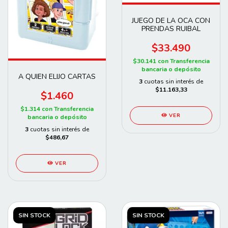
JUEGO DE LA OCA CON
PRENDAS RUIBAL
$33.490
$30.141
con
Transferencia
bancaria o depósito
A QUIEN ELIJO CARTAS
3
cuotas sin interés de
$11.163,33
$1.460
$1.314
con
Transferencia
VER
bancaria o depósito
3
cuotas sin interés de
$486,67
VER
SIN STOCK
SIN STOCK