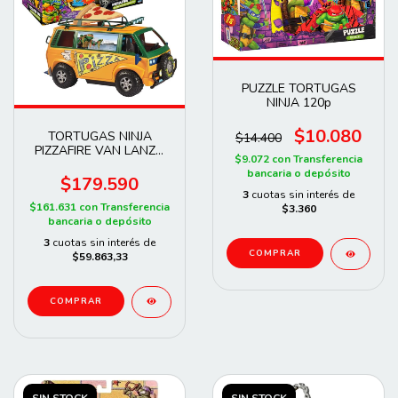
PUZZLE TORTUGAS
NINJA 120p
$10.080
TORTUGAS NINJA
$14.400
PIZZAFIRE VAN LANZA
$9.072
con
Transferencia
PIZZAS
bancaria o depósito
$179.590
3
cuotas sin interés de
$161.631
con
Transferencia
$3.360
bancaria o depósito
3
cuotas sin interés de
$59.863,33
SIN STOCK
SIN STOCK