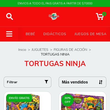
ENVIOS A TODO EL PAIS GRATIS A PARTIR DE $70000
0
BEBÉ
DIDÁCTICOS
JUEGOS DE MESA
Inicio
>
JUGUETES
>
FIGURAS DE ACCIÓN
>
TORTUGAS NINJA
TORTUGAS NINJA
Filtrar
ENVÍO GRATIS
30
%
OFF