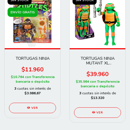
ENVÍO GRATIS
TORTUGAS NINJA
TORTUGAS NINJA
MUTANT XL
MICHELANGELO
$11.960
$39.960
$10.764
con
Transferencia
bancaria o depósito
$35.964
con
Transferencia
bancaria o depósito
3
cuotas sin interés de
$3.986,67
3
cuotas sin interés de
$13.320
VER
VER