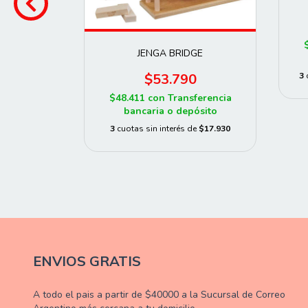
JENGA BRIDGE
DITOYS
3
$53.790
0
$48.411
con
Transferencia
ferencia
bancaria o depósito
ósito
3
cuotas sin interés de
$17.930
e
$9.333,33
ENVIOS GRATIS
A todo el pais a partir de $40000 a la Sucursal de Correo