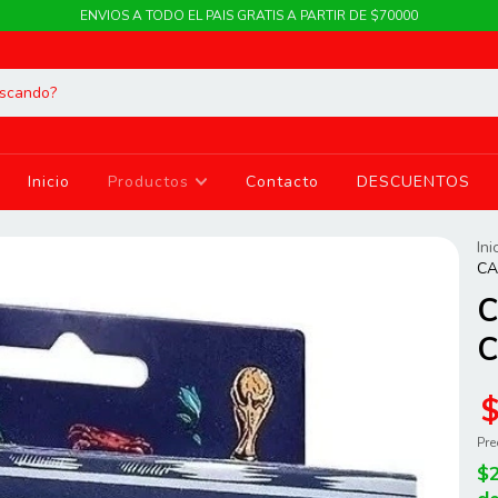
ENVIOS A TODO EL PAIS GRATIS A PARTIR DE $70000
Inicio
Productos
Contacto
DESCUENTOS
Ini
CA
C
C
Pre
$