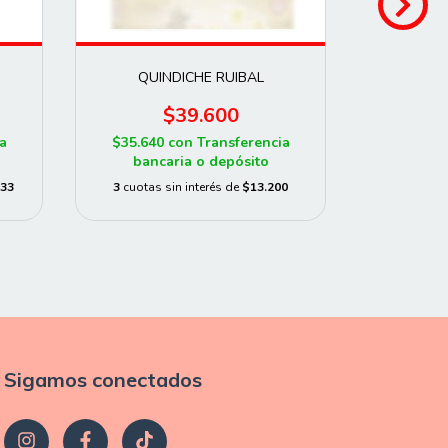
QUINDICHE RUIBAL
SEQUEN
$39.600
a
$35.640
con
Transferencia
$53.98
bancaria o depósito
banc
,33
3
cuotas sin interés de
$13.200
3
cuotas s
Sigamos conectados