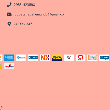
2983-423890
jugueteriapekemundo@gmail.com
COLÓN 347
os.