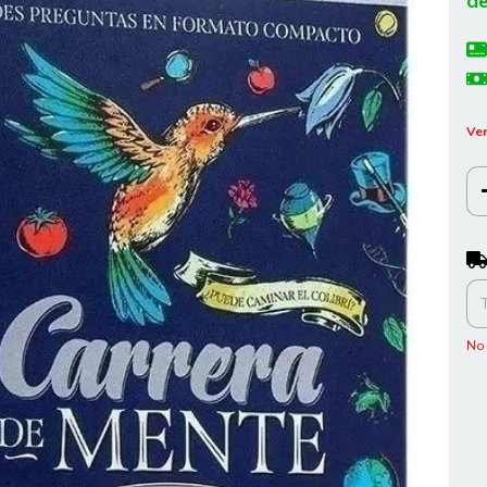
de
Ver
Ent
No 