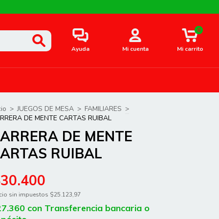
0
Ayuda
Mi cuenta
Mi carrito
cio
>
JUEGOS DE MESA
>
FAMILIARES
>
RRERA DE MENTE CARTAS RUIBAL
ARRERA DE MENTE
ARTAS RUIBAL
$30.400
cio sin impuestos
$25.123,97
27.360
con
Transferencia bancaria o