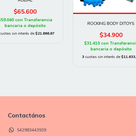
RUIBAL
$65.600
$59.040
con
Transferencia
ROCKING BODY DITOYS
bancaria o depósito
cuotas sin interés de
$21.866,67
$34.900
$31.410
con
Transferenci
bancaria o depósito
3
cuotas sin interés de
$11.633
Contactános
542983443939