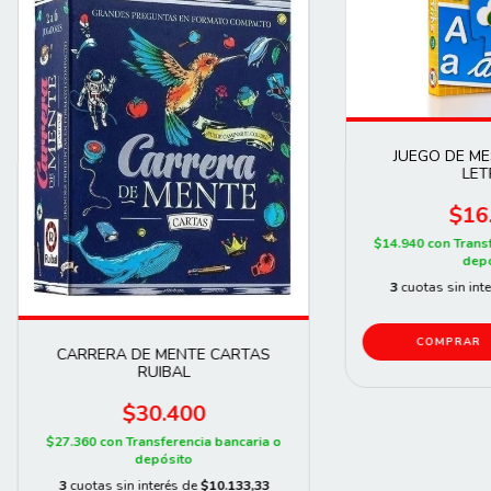
JUEGO DE ME
LET
$16
$14.940
con
Trans
depó
3
cuotas sin int
CARRERA DE MENTE CARTAS
RUIBAL
$30.400
$27.360
con
Transferencia bancaria o
depósito
3
cuotas sin interés de
$10.133,33