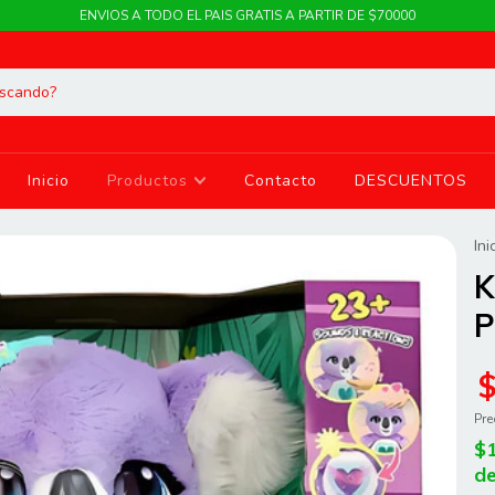
ENVIOS A TODO EL PAIS GRATIS A PARTIR DE $70000
Inicio
Productos
Contacto
DESCUENTOS
Ini
K
P
Pre
$
de