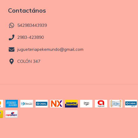
Contactános
542983443939
2983-423890
jugueteriapekemundo@gmail.com
COLÓN 347