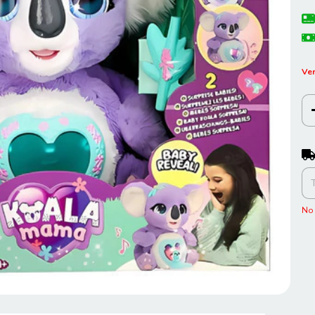
Ver
Ent
No 