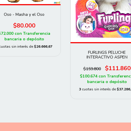
Oso - Masha y el Oso
$80.000
$72.000
con
Transferencia
bancaria o depósito
cuotas sin interés de
$26.666,67
FURLINGS PELUCHE
INTERACTIVO ASPEN
$111.860
$159.800
$100.674
con
Transferenc
bancaria o depósito
3
cuotas sin interés de
$37.286