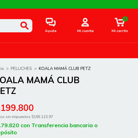
0
Ayuda
Mi cuenta
Mi carrito
cio
>
PELUCHES
>
KOALA MAMÁ CLUB PETZ
OALA MAMÁ CLUB
ETZ
$199.800
cio sin impuestos
$165.123,97
179.820
con
Transferencia bancaria o
pósito