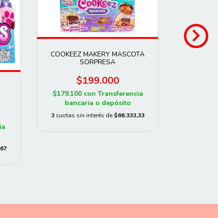
COOKEEZ MAKERY MASCOTA
SORPRESA
PETS
INTER
$199.000
$179.100
con
Transferencia
$106.92
bancaria o depósito
banc
3
cuotas sin interés de
$66.333,33
3
cuotas 
ia
,67