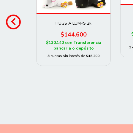
HUGS A LUMPS 2k
RACTIVO
$144.600
$130.140
con
Transferencia
0
3
bancaria o depósito
sferencia
3
cuotas sin interés de
$48.200
ósito
de
$66.600