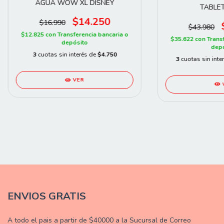
AGUA WOW XL DISNEY
TABLE
$14.250
$16.990
$43.980
$12.825
con
Transferencia bancaria o
$35.622
con
Trans
depósito
depó
3
cuotas sin interés de
$4.750
3
cuotas sin inte
VER
ENVIOS GRATIS
A todo el pais a partir de $40000 a la Sucursal de Correo