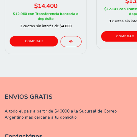
$13
$14.400
$12.141
con
Trans
$12.960
con
Transferencia bancaria o
depó
depósito
3
cuotas sin int
3
cuotas sin interés de
$4.800
ENVIOS GRATIS
A todo el pais a partir de $40000 a la Sucursal de Correo
Argentino más cercana a tu domicilio
Contactános