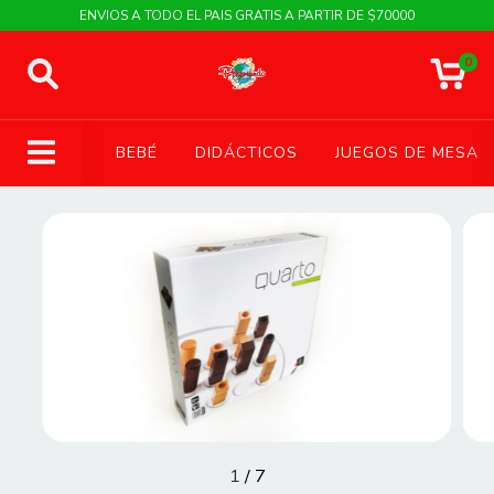
ENVIOS A TODO EL PAIS GRATIS A PARTIR DE $70000
0
BEBÉ
DIDÁCTICOS
JUEGOS DE MESA
1
/
7