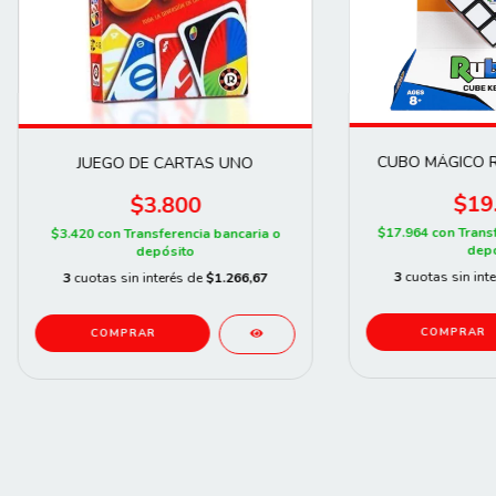
CUBO MÁGICO R
JUEGO DE CARTAS UNO
$19
$3.800
$17.964
con
Trans
$3.420
con
Transferencia bancaria o
depó
depósito
3
cuotas sin int
3
cuotas sin interés de
$1.266,67