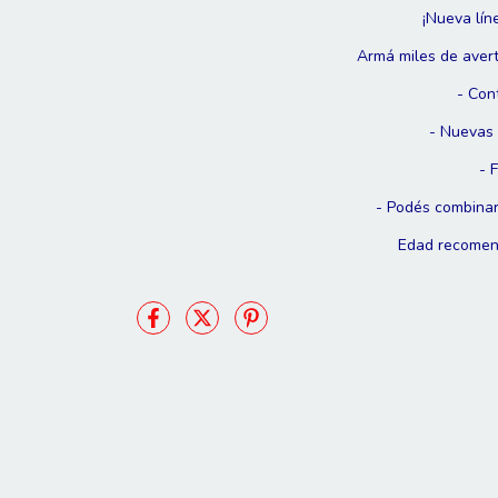
¡Nueva lín
Armá miles de avert
- Con
- Nuevas 
- 
- Podés combinar
Edad recomend