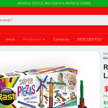
ENVIOS A TODO EL PAIS GRATIS A PARTIR DE $70000
Inicio
Productos
Contacto
DESCUENTOS
Ini
RA
R
L
Pre
$