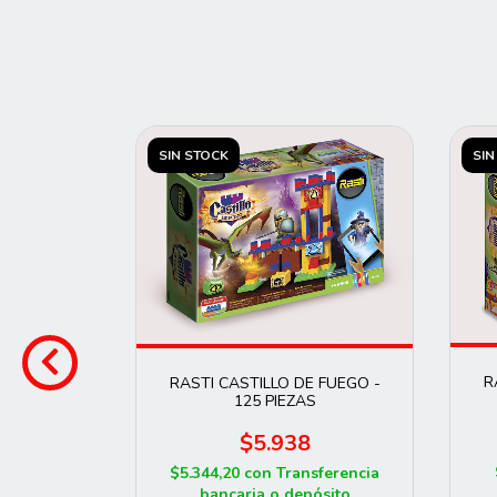
SIN STOCK
SIN
00
R
RASTI CASTILLO DE FUEGO -
5
125 PIEZAS
sferencia
$5.938
ósito
$5.344,20
con
Transferencia
e
$4.698,33
bancaria o depósito