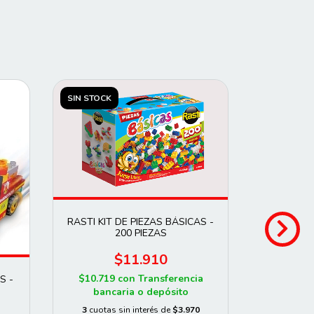
SIN STOCK
SIN STOCK
ENVÍO GRA
RASTI KIT DE PIEZAS BÁSICAS -
200 PIEZAS
RASTI MO
$11.910
$10.719
con
Transferencia
S -
$13
bancaria o depósito
$8.334
3
cuotas sin interés de
$3.970
banc