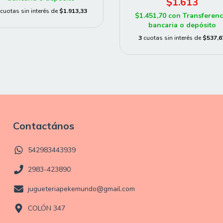
$1.613
cuotas sin interés de
$1.913,33
$1.451,70
con
Transferenc
bancaria o depósito
3
cuotas sin interés de
$537,6
Contactános
542983443939
2983-423890
jugueteriapekemundo@gmail.com
COLÓN 347