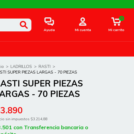
0
Ayuda
Mi cuenta
Mi carrito
cio
>
LADRILLOS
>
RASTI
>
STI SUPER PIEZAS LARGAS - 70 PIEZAS
ASTI SUPER PIEZAS
ARGAS - 70 PIEZAS
$3.890
cio sin impuestos
$3.214,88
3.501
con
Transferencia bancaria o